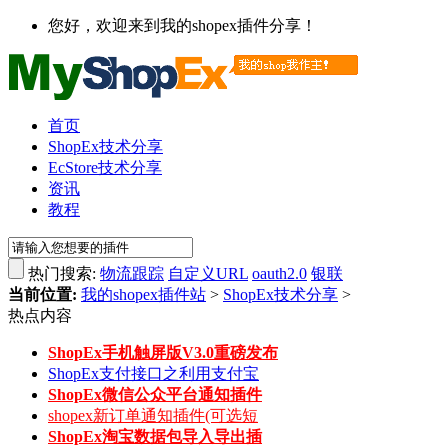
您好，欢迎来到我的shopex插件分享！
首页
ShopEx技术分享
EcStore技术分享
资讯
教程
热门搜索:
物流跟踪
自定义URL
oauth2.0
银联
当前位置:
我的shopex插件站
>
ShopEx技术分享
>
热点内容
ShopEx手机触屏版V3.0重磅发布
ShopEx支付接口之利用支付宝
ShopEx微信公众平台通知插件
shopex新订单通知插件(可选短
ShopEx淘宝数据包导入导出插