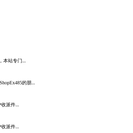
本站专门...
pEx485的朋...
派件...
派件...