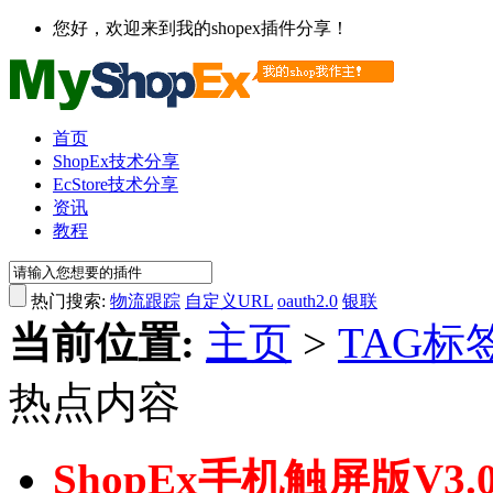
您好，欢迎来到我的shopex插件分享！
首页
ShopEx技术分享
EcStore技术分享
资讯
教程
热门搜索:
物流跟踪
自定义URL
oauth2.0
银联
当前位置:
主页
>
TAG标
热点内容
ShopEx手机触屏版V3