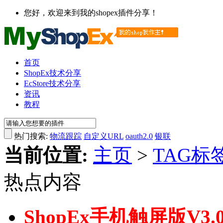
您好，欢迎来到我的shopex插件分享！
首页
ShopEx技术分享
EcStore技术分享
资讯
教程
热门搜索:
物流跟踪
自定义URL
oauth2.0
银联
当前位置:
主页
>
TAG标
热点内容
ShopEx手机触屏版V3